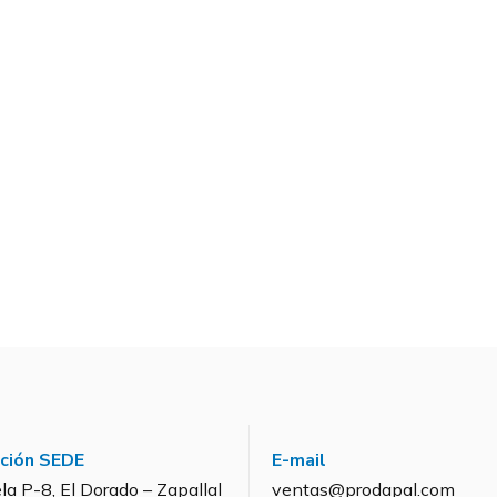
cción SEDE
E-mail
la P-8, El Dorado – Zapallal
ventas@prodapal.com